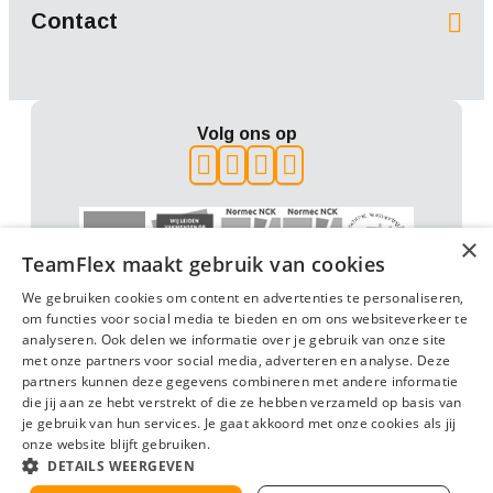
Contact
Volg ons op
×
TeamFlex maakt gebruik van cookies
We gebruiken cookies om content en advertenties te personaliseren,
om functies voor social media te bieden en om ons websiteverkeer te
analyseren. Ook delen we informatie over je gebruik van onze site
met onze partners voor social media, adverteren en analyse. Deze
Algemene voorwaarden (2022)
partners kunnen deze gegevens combineren met andere informatie
Algemene voorwaarden (2025)
Privacy
Beleidsverklaring
die jij aan ze hebt verstrekt of die ze hebben verzameld op basis van
je gebruik van hun services. Je gaat akkoord met onze cookies als jij
Anti-discriminatie statement
Disclaimer
onze website blijft gebruiken.
Klachtenformulier
DETAILS WEERGEVEN
© Teamflex 2026