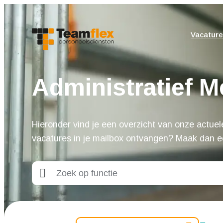
Vacature
Administratief 
Hieronder vind je een overzicht van onze actuele
vacatures in je mailbox ontvangen? Maak dan 