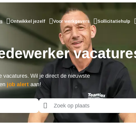
s
Ontwikkel jezelf
Voor werkgevers
Sollicitatiehulp
Medewerker vacature
 vacatures. Wil je direct de nieuwste
een
job alert
aan!