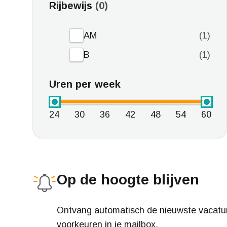
Rijbewijs
0
AM
1
B
1
Uren per week
24
30
36
42
48
54
60
Op de hoogte blijven
Ontvang automatisch de nieuwste vacatu
voorkeuren in je mailbox.