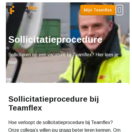
Me
Mijn Teamflex
Sollicitatieprocedure
Solliciteren op een vacature bij Teamflex? Hier lees je
hoe!
Sollicitatieprocedure bij
Teamflex
Hoe verloopt de sollicitatieprocedure bij Teamflex?
Onze collega’s willen jou graag beter leren kennen. Om