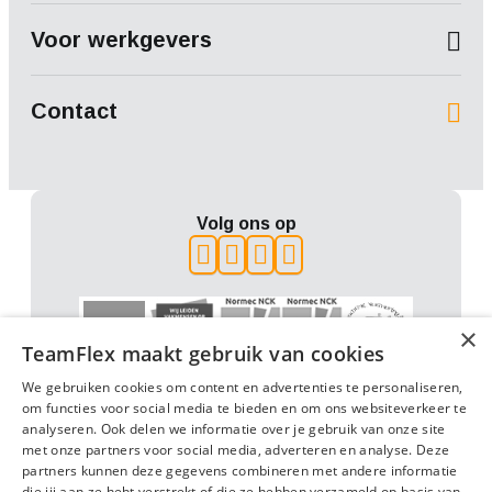
Voor werkgevers
Contact
Volg ons op
×
TeamFlex maakt gebruik van cookies
We gebruiken cookies om content en advertenties te personaliseren,
om functies voor social media te bieden en om ons websiteverkeer te
analyseren. Ook delen we informatie over je gebruik van onze site
met onze partners voor social media, adverteren en analyse. Deze
Algemene voorwaarden (2022)
partners kunnen deze gegevens combineren met andere informatie
Algemene voorwaarden (2025)
Privacy
Beleidsverklaring
die jij aan ze hebt verstrekt of die ze hebben verzameld op basis van